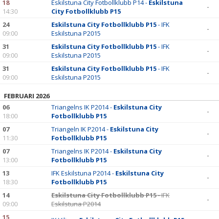
18
Eskilstuna City Fotbollklubb P14 -
Eskilstuna
-
14:30
City Fotbollklubb P15
24
Eskilstuna City Fotbollklubb P15
- IFK
-
09:00
Eskilstuna P2015
31
Eskilstuna City Fotbollklubb P15
- IFK
-
09:00
Eskilstuna P2015
31
Eskilstuna City Fotbollklubb P15
- IFK
-
09:00
Eskilstuna P2015
FEBRUARI 2026
06
Triangelns IK P2014 -
Eskilstuna City
-
18:00
Fotbollklubb P15
07
Triangeln IK P2014 -
Eskilstuna City
-
11:30
Fotbollklubb P15
07
Triangelns IK P2014 -
Eskilstuna City
-
13:00
Fotbollklubb P15
13
IFK Eskilstuna P2014 -
Eskilstuna City
-
18:30
Fotbollklubb P15
14
Eskilstuna City Fotbollklubb P15
- IFK
-
09:00
Eskilstuna P2014
15