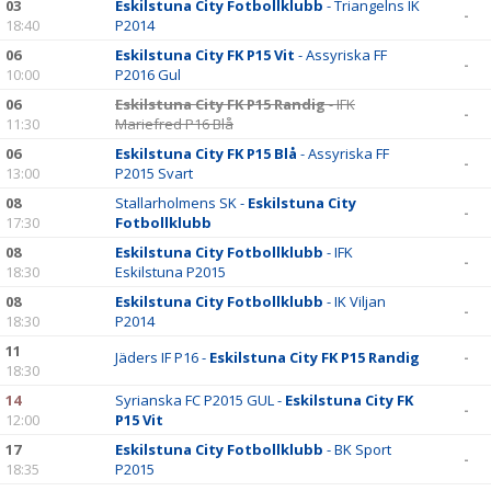
03
Eskilstuna City Fotbollklubb
- Triangelns IK
-
18:40
P2014
06
Eskilstuna City FK P15 Vit
- Assyriska FF
-
10:00
P2016 Gul
06
Eskilstuna City FK P15 Randig
- IFK
-
11:30
Mariefred P16 Blå
06
Eskilstuna City FK P15 Blå
- Assyriska FF
-
13:00
P2015 Svart
08
Stallarholmens SK -
Eskilstuna City
-
17:30
Fotbollklubb
08
Eskilstuna City Fotbollklubb
- IFK
-
18:30
Eskilstuna P2015
08
Eskilstuna City Fotbollklubb
- IK Viljan
-
18:30
P2014
11
Jäders IF P16 -
Eskilstuna City FK P15 Randig
-
18:30
14
Syrianska FC P2015 GUL -
Eskilstuna City FK
-
12:00
P15 Vit
17
Eskilstuna City Fotbollklubb
- BK Sport
-
18:35
P2015