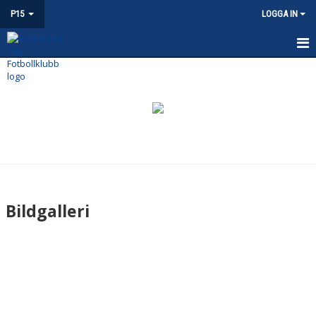
P15
LOGGA IN
P15
NYHETER
KALENDER
MATCHER
TRUPPEN
Bildgalleri
BILDGALLERI
DOKUMENT
KONTAKT