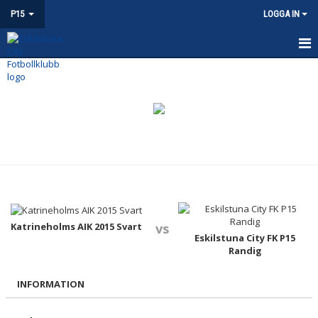
P15
LOGGA IN
P15
NYHETER
KALENDER
MATCHER
TRUPPEN
BILDGALLERI
Katrineholms AIK 2015 Svart
vs
Eskilstuna City FK P15
Randig
DOKUMENT
INFORMATION
KONTAKT