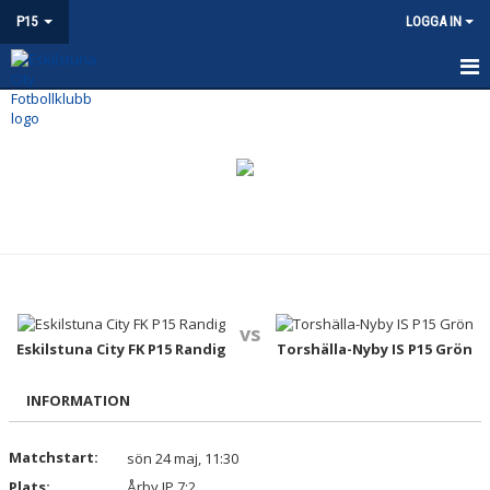
P15
LOGGA IN
P15
NYHETER
KALENDER
MATCHER
TRUPPEN
vs
BILDGALLERI
Eskilstuna City FK P15 Randig
Torshälla-Nyby IS P15 Grön
DOKUMENT
INFORMATION
KONTAKT
Matchstart:
sön 24 maj, 11:30
Plats:
Årby IP 7:2